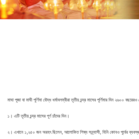
মাঘা পূজা বা মাঘী পূর্ণিমা বৌদ্ধ ধর্মাবলম্বীরা তৃতীয় চন্দ্র মাসের পূর্ণিমার দিন ২৬০০ বছর
১। এটি তৃতীয় চন্দ্র মাসের পূর্ণ চাঁদের দিন।
২। এখানে ১,২৫০ জন অরহৎ ছিলেন, আলোকিত শিষ্য সন্ন্যাসী, যিনি কোনও পূর্বের ব্যবস্