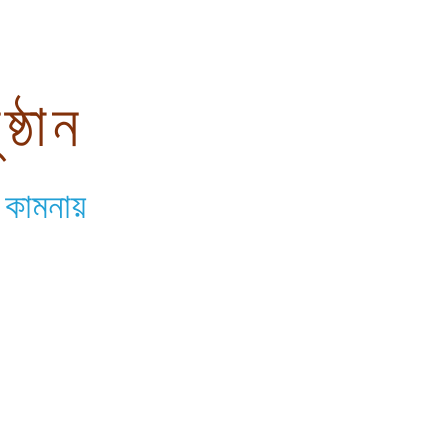
্ঠান
ি কামনায়